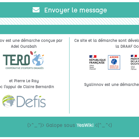
Envoyer le message
ov est une démarche conçue par
Ce site et la démarche sont dével
Adel Ourabah
la DRAAF Occ
et Pierre Le Ray
Syalinnov est une démarche à
c l’appui de Claire Bernardin
(>^_^)> Galope sous
YesWiki
<(^_^<)