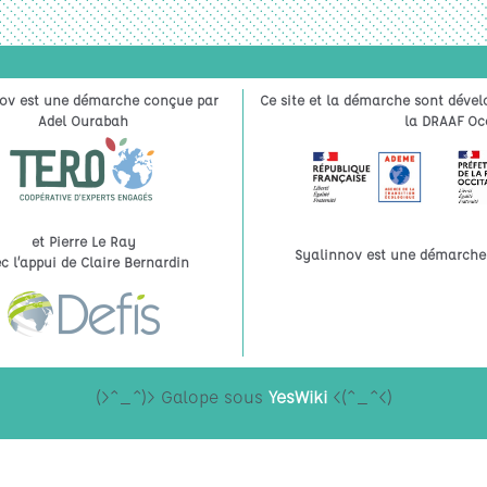
ov est une démarche conçue par
Ce site et la démarche sont dével
Adel Ourabah
la DRAAF Occ
et Pierre Le Ray
Syalinnov est une démarche à
c l’appui de Claire Bernardin
(>^_^)> Galope sous
YesWiki
<(^_^<)