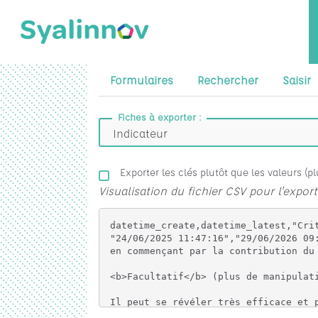
Formulaires
Rechercher
Saisir
Fiches à exporter :
Exporter les clés plutôt que les valeurs (p
Visualisation du fichier CSV pour l'export
datetime_create,datetime_latest,"Critère d'évaluation *",Pictogramme,Dimension,"Acteurs visés","Que cherche-t-on à mesurer ?","Quels sont les enjeux, les problématiques autour de ce critère ?","Définition de l'indicateur","Calcul de l'indicateur","Mode de collecte des données (dispositif)","Outil de collecte","Référence explicite","Conversion en score",Remarques,"Activer les commentaires sur cette fiche ?","Famille d'indicateur *","Nom du projet","Ordre d'apparition dans la liste","Couleur associée"
"24/06/2025 11:47:16","29/06/2026 09:39:58","ACCES PHYSIQUE A L'ALIMENTATION (1)",https://syalinnov.org/files/AccesPhysiqueALAlimentation_imagebf_image_Sialynnov_PICTOS_QuantitDiversite_Fiche_Indicateur11_20250124122327_2