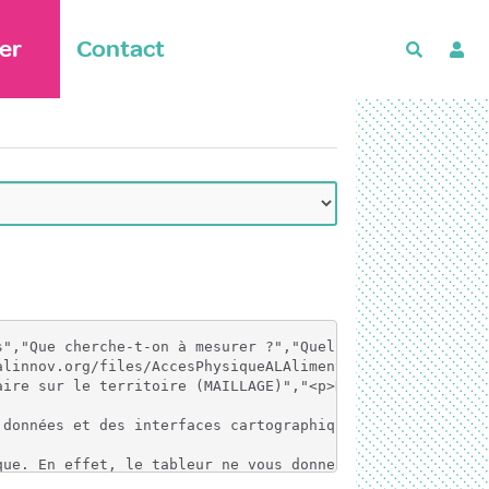
er
Contact
Recherch
 l’accès physique à un point de vente alimentaire, quel qu’il soit et quels que soient les produits vendus <br>2.    Il améliore l’accès physique à un ou des points de vente où des produits de qualité – telle qu’elle est promue par le projet - sont disponibles. </p><p><br>Par ailleurs : Un point de vente alimentaire peut couvrir une seule catégorie d’aliments (boulangerie) ou toutes les catégories, il peut aussi fournir quelques ménages ou tout un quartier voire l’ensemble du territoire concerné. Ces deux éléments : diversité des catégories d’aliments et quantité de familles dont les besoins sont couverts par les produits « issus » du projet vont également déterminer la disponibilité des produits. <br></p>","<p>L’indicateur mesure le rapprochement physique entre le mangeur et son alimentation. <br>Cet indicateur est composé de 3 sous-indicateurs : MAILLAGE (la densité des points de vente alimentaires), DIVERSITE (la diversité des produits proposés - hors approvisionnement exceptionnel), QUANTITES (le taux de couverture en termes de besoins alimentaires de la population du territoire <br></p>","