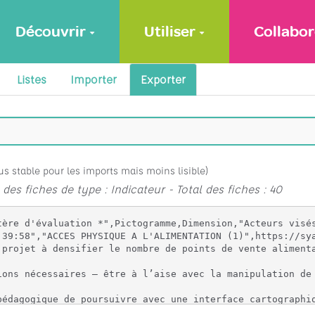
Découvrir
Utiliser
Collabor
Listes
Importer
Exporter
lus stable pour les imports mais moins lisible)
 des fiches de type : Indicateur - Total des fiches : 40
0250124122327.png,Géographique,"""Paysage Alimentaire""","LA FACILITE D’ACCèS PHYSIQUE AUX PRODUITS ALIMENTAIRES (DE QUALITé) POUR LES CITOYENS DU TERRITOIRE 
en commençant par la contribution du projet à densifier le nombre de points de vente alimentaire sur le territoire (MAILLAGE)","<p>Dans nos sociétés européennes, l'accès physique à l'alimentation tend à ne plus être un enjeu. Le sentiment d’abondance de l’offre en milieu urbain domine, c’est davantage le gaspillage alimentaire qui constitue un enjeu.<br><br>Toutefois, des déserts alimentaires perdurent dans certaines zones périurbaines ou rurales et dans certains quartiers, seule l'offre agro-industrielle est disponible. <br>Plus récemment, la crise de la Covid et la rupture partielle de chaines agro-alimentaires nous ont rappelé que la sécurité / la souverainté alimentaire n’était pas un acquis immuable. <br>Il y a donc un enjeu autour de l’accès physique à des produits alimentaires, en général, de qualité différenciée spécifiquement. <br><br>Le projet aura un impact sur le système alimentaire de son territoire si : <br>1.    Il améliore