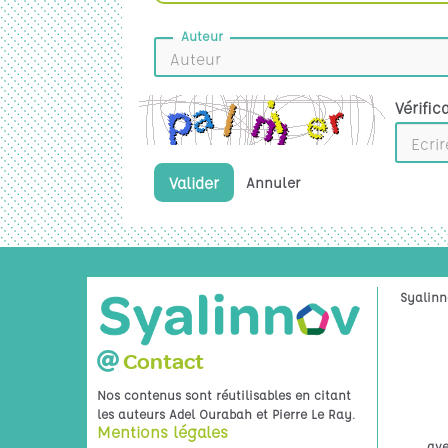
51
Auteur
52
53
Vérific
54
Valider
Annuler
55
56
61
Syalinn
62
Contact
63
Nos contenus sont réutilisables en citant
.
les auteurs Adel Ourabah et Pierre Le Ray
Mentions légales
64
ave