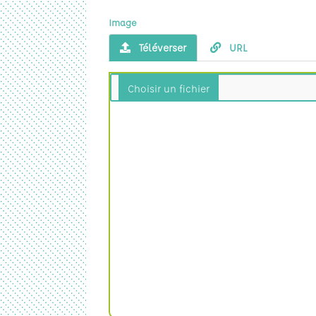
Image
24
Téléverser
URL
31
32
33
41
42
43
44
45