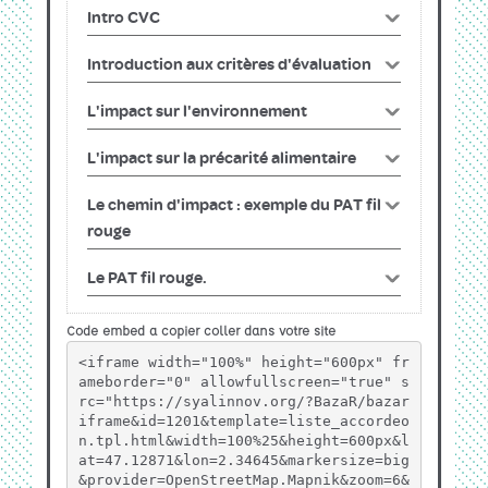
Code embed a copier coller dans votre site
<iframe width="100%" height="600px" fr
ameborder="0" allowfullscreen="true" s
rc="https://syalinnov.org/?BazaR/bazar
iframe&id=1201&template=liste_accordeo
n.tpl.html&width=100%25&height=600px&l
at=47.12871&lon=2.34645&markersize=big
&provider=OpenStreetMap.Mapnik&zoom=6&