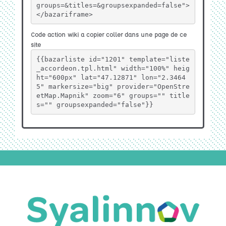
groups=&titles=&groupsexpanded=false">
</bazariframe>
Code action wiki a copier coller dans une page de ce
site
{{bazarliste id="1201" template="liste
_accordeon.tpl.html" width="100%" heig
ht="600px" lat="47.12871" lon="2.3464
5" markersize="big" provider="OpenStre
etMap.Mapnik" zoom="6" groups="" title
s="" groupsexpanded="false"}}