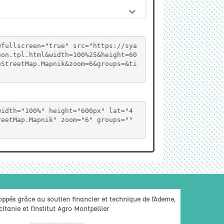
wfullscreen="true" src="https://sya
eon.tpl.html&width=100%25&height=60
nStreetMap.Mapnik&zoom=6&groups=&ti
width="100%" height="600px" lat="4
eetMap.Mapnik" zoom="6" groups="" 
oppés grâce au soutien financier et technique de l'Ademe,
itanie et l'Institut Agro Montpellier