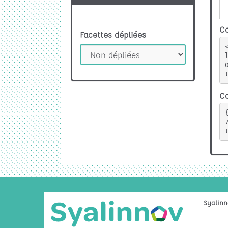
Co
Facettes dépliées
Co
Syalinn