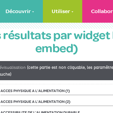
Découvrir
Utiliser
Collabor
s résultats par widge
embed)
évisualisation
(cette partie est non cliquable, les paramêt
auche)