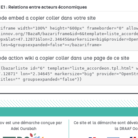
de embed a copier coller dans votre site
<iframe width="100%" height="600px" frameborder="0" allo
linnov.org/?BazaR/bazariframe&id=6&template=liste_accord
0px&lat=47.12871&lon=2.34645&markersize=big&provider=Ope
tles=&groupsexpanded=false"></bazariframe>
de action wiki a copier coller dans une page de ce site
{{bazarliste id="6" template="liste_accordeon.tpl.html" 
7.12871" lon="2.34645" markersize="big" provider="OpenStr
titles="" groupsexpanded="false"}}
ov est une démarche conçue par
Ce site et la démarche sont dével
Adel Ourabah
la DRAAF Occ