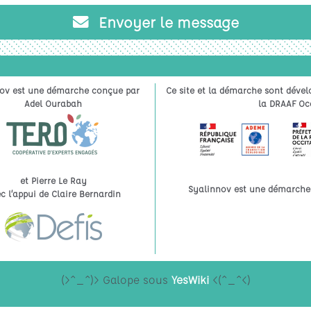
Envoyer le message
ov est une démarche conçue par
Ce site et la démarche sont dével
Adel Ourabah
la DRAAF Occ
et Pierre Le Ray
Syalinnov est une démarche à
c l’appui de Claire Bernardin
(>^_^)> Galope sous
YesWiki
<(^_^<)