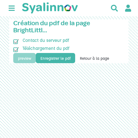
R
e
c
Création du pdf de la page
h
BrightLittl…
e
Contact du serveur pdf
r
c
Téléchargement du pdf
h
preview
Enregistrer le pdf
Retour à la page
e
r