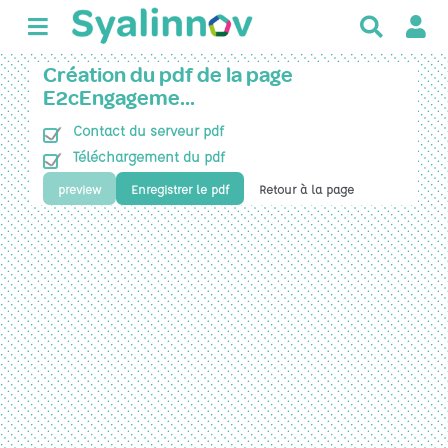
R
e
c
Création du pdf de la page
h
E2cEngageme…
e
Contact du serveur pdf
r
c
Téléchargement du pdf
h
preview
Enregistrer le pdf
Retour à la page
e
r