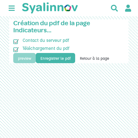
R
e
c
Création du pdf de la page
h
Indicateurs…
e
Contact du serveur pdf
r
c
Téléchargement du pdf
h
preview
Enregistrer le pdf
Retour à la page
e
r