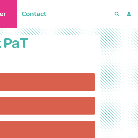
er
Contact
Recherch
t PaT