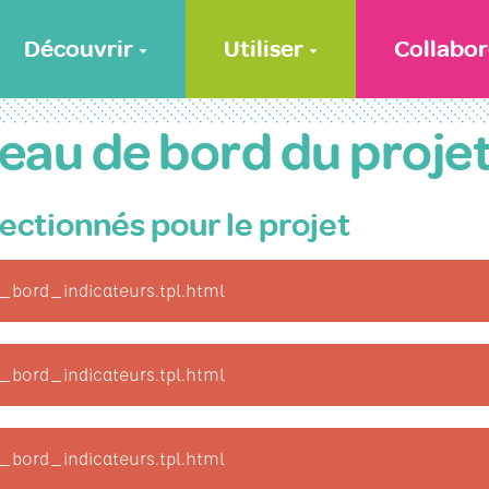
Découvrir
Utiliser
Collabor
eau de bord du proje
ectionnés pour le projet
_bord_indicateurs.tpl.html
_bord_indicateurs.tpl.html
_bord_indicateurs.tpl.html