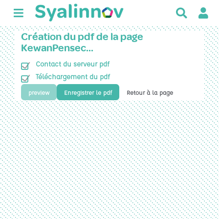
R
e
c
Création du pdf de la page
h
KewanPensec…
e
Contact du serveur pdf
r
c
Téléchargement du pdf
h
preview
Enregistrer le pdf
Retour à la page
e
r