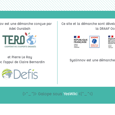
ov est une démarche conçue par
Ce site et la démarche sont dével
Adel Ourabah
la DRAAF Occ
et Pierre Le Ray
Syalinnov est une démarche à
c l’appui de Claire Bernardin
(>^_^)> Galope sous
YesWiki
<(^_^<)