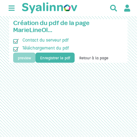
R
e
c
Création du pdf de la page
h
MarieLineOl…
e
Contact du serveur pdf
r
c
Téléchargement du pdf
h
preview
Enregistrer le pdf
Retour à la page
e
r