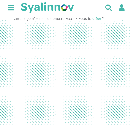
R
e
Cette page n'existe pas encore, voulez-vous la
créer
?
c
h
e
r
c
h
e
r