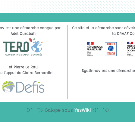
ov est une démarche conçue par
Ce site et la démarche sont dével
Adel Ourabah
la DRAAF Occ
et Pierre Le Ray
Syalinnov est une démarche à
c l’appui de Claire Bernardin
(>^_^)> Galope sous
YesWiki
<(^_^<)