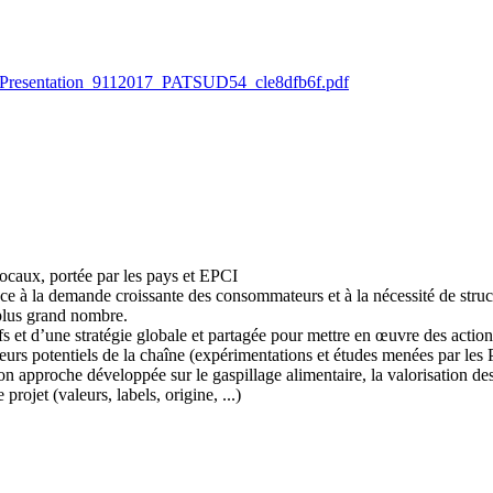
/pdf/Presentation_9112017_PATSUD54_cle8dfb6f.pdf
locaux, portée par les pays et EPCI
ce à la demande croissante des consommateurs et à la nécessité de struct
u plus grand nombre.
ectifs et d’une stratégie globale et partagée pour mettre en œuvre des act
urs potentiels de la chaîne (expérimentations et études menées par les 
approche développée sur le gaspillage alimentaire, la valorisation des 
rojet (valeurs, labels, origine, ...)