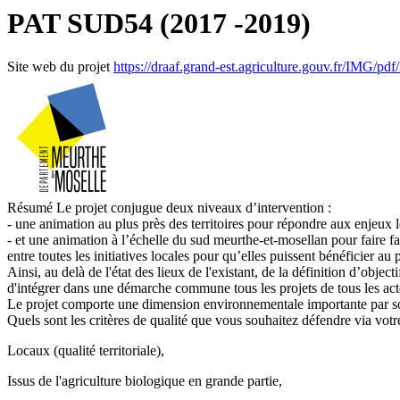
PAT SUD54 (2017 -2019)
Site web du projet
https://draaf.grand-est.agriculture.gouv.fr/IMG
Résumé
Le projet conjugue deux niveaux d’intervention :
- une animation au plus près des territoires pour répondre aux enjeux 
- et une animation à l’échelle du sud meurthe-et-mosellan pour faire fa
entre toutes les initiatives locales pour qu’elles puissent bénéficier a
Ainsi, au delà de l'état des lieux de l'existant, de la définition d’obj
d'intégrer dans une démarche commune tous les projets de tous les acte
Le projet comporte une dimension environnementale importante par son 
Quels sont les critères de qualité que vous souhaitez défendre via votre p
Locaux (qualité territoriale),
Issus de l'agriculture biologique en grande partie,