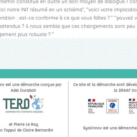
le chemin constitue en outre un bon moyen de dialogue / com
"voici notre PAT résumé en un schéma", "voici votre implicat
tion : est-ce conforme à ce que vous faîtes ? " "pouvez vo
 attendus ? il nous semble que ces changements sont peu p
gement plus robuste ? "
ov est une démarche conçue par
Ce site et la démarche sont dével
Adel Ourabah
la DRAAF Occ
et Pierre Le Ray
Syalinnov est une démarche à
c l’appui de Claire Bernardin