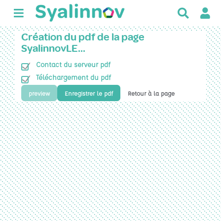
R
e
c
Création du pdf de la page
h
SyalinnovLE…
e
Contact du serveur pdf
r
c
Téléchargement du pdf
h
preview
Enregistrer le pdf
Retour à la page
e
r