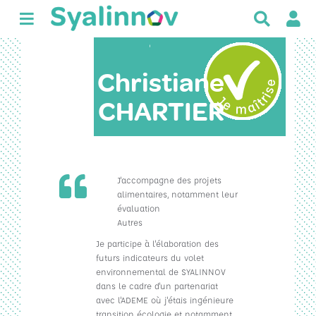
R
e
c
'
h
Christiane
e
r
CHARTIER
c
h
e
r
J'accompagne des projets
alimentaires, notamment leur
évaluation
Autres
Je participe à l'élaboration des
futurs indicateurs du volet
environnemental de SYALINNOV
dans le cadre d'un partenariat
avec l'ADEME où j'étais ingénieure
transition écologie et notamment