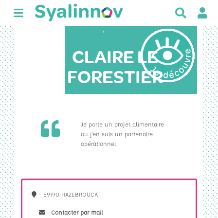
R
e
c
'
h
CLAIRE LE
e
r
FORESTIER
c
h
e
r
Je porte un projet alimentaire
ou j'en suis un partenaire
opérationnel
- 59190 HAZEBROUCK
Contacter par mail