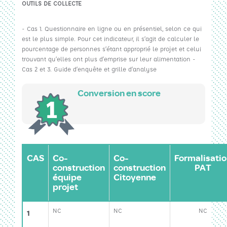
OUTILS DE COLLECTE
- Cas 1. Questionnaire en ligne ou en présentiel, selon ce qui
est le plus simple. Pour cet indicateur, il s’agit de calculer le
pourcentage de personnes s’étant approprié le projet et celui
trouvant qu’elles ont plus d’emprise sur leur alimentation -
Cas 2 et 3. Guide d’enquête et grille d’analyse
Conversion en score
CAS
Co-
Co-
Formalisati
construction
construction
PAT
équipe
Citoyenne
projet
NC
NC
NC
1