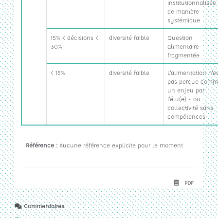
institutionnalisée
de manière
systémique
15% < décisions <
diversité faible
Question
30%
alimentaire
fragmentée
< 15%
diversité faible
L'alimentation n'e
pas perçue com
un enjeu par
l'élu(e) - ou
collectivité sans
compétences
Référence :
Aucune référence explicite pour le moment
PDF
Commentaires