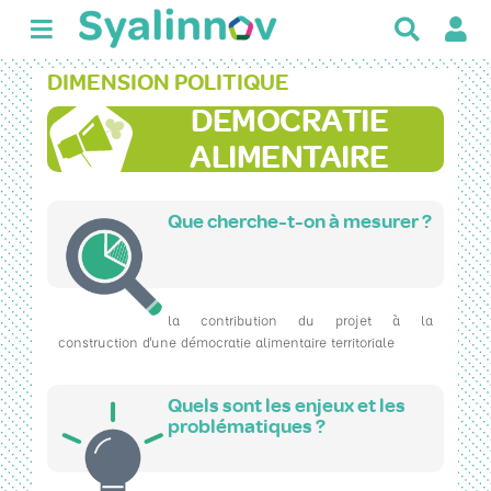
R
e
c
DIMENSION POLITIQUE
h
DEMOCRATIE
e
r
ALIMENTAIRE
c
h
e
Que cherche-t-on à mesurer ?
r
la contribution du projet à la
construction d'une démocratie alimentaire territoriale
Quels sont les enjeux et les
problématiques ?