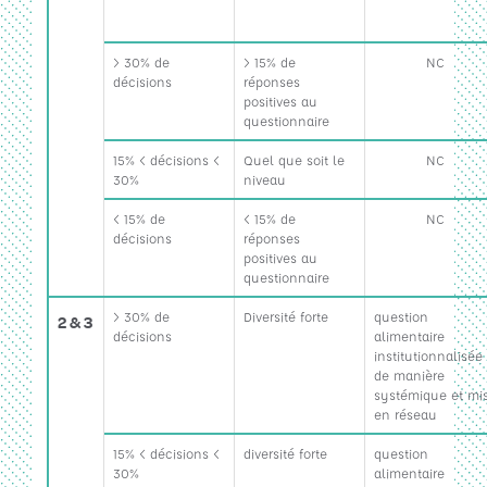
> 30% de
> 15% de
NC
décisions
réponses
positives au
questionnaire
15% < décisions <
Quel que soit le
NC
30%
niveau
< 15% de
< 15% de
NC
décisions
réponses
positives au
questionnaire
> 30% de
Diversité forte
question
2 & 3
décisions
alimentaire
institutionnalisée
de manière
systémique et mi
en réseau
15% < décisions <
diversité forte
question
30%
alimentaire