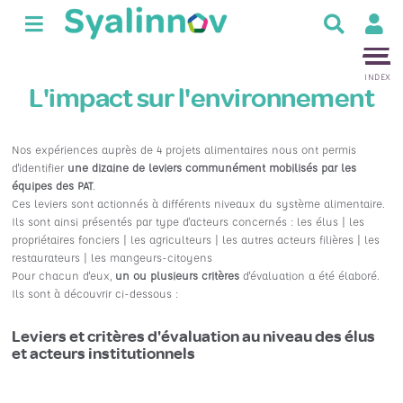
R
e
c
INDEX
h
L'impact sur l'environnement
e
r
c
Nos expériences auprès de 4 projets alimentaires nous ont permis
h
d'identifier
une dizaine de leviers communément mobilisés par les
e
équipes des PAT
.
r
Ces leviers sont actionnés à différents niveaux du système alimentaire.
Ils sont ainsi présentés par type d'acteurs concernés : les élus | les
propriétaires fonciers | les agriculteurs | les autres acteurs filières | les
restaurateurs | les mangeurs-citoyens
Pour chacun d'eux,
un ou plusieurs critères
d'évaluation a été élaboré.
Ils sont à découvrir ci-dessous :
Leviers et critères d'évaluation au niveau des élus
et acteurs institutionnels