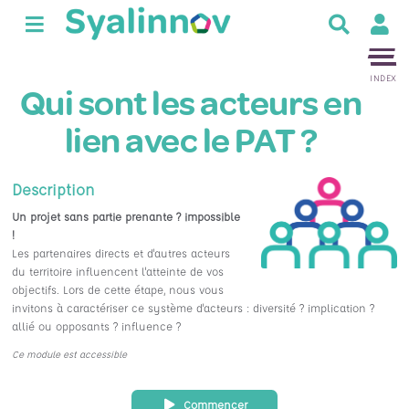
R
e
c
INDEX
h
Qui sont les acteurs en
e
r
lien avec le PAT ?
c
h
e
Description
r
Un projet sans partie prenante ? impossible
!
Les partenaires directs et d'autres acteurs
du territoire influencent l'atteinte de vos
objectifs. Lors de cette étape, nous vous
invitons à caractériser ce système d'acteurs : diversité ? implication ?
allié ou opposants ? influence ?
Ce module est accessible
Commencer