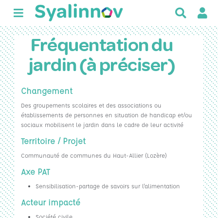
R
e
c
Fréquentation du
h
e
jardin (à préciser)
r
c
h
Changement
e
Des groupements scolaires et des associations ou
r
établissements de personnes en situation de handicap et/ou
sociaux mobilisent le jardin dans le cadre de leur activité
Territoire / Projet
Communauté de communes du Haut-Allier (Lozère)
Axe PAT
Sensibilisation-partage de savoirs sur l'alimentation
Acteur impacté
Société civile