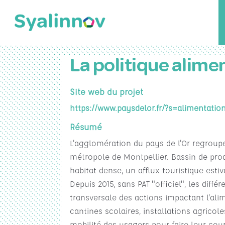
La politique alimen
Site web du projet
https://www.paysdelor.fr/?s=alimentatio
Résumé
L'agglomération du pays de l'Or regroup
métropole de Montpellier. Bassin de pro
habitat dense, un afflux touristique est
Depuis 2015, sans PAT "officiel", les dif
transversale des actions impactant l'ali
cantines scolaires, installations agricol
mobilité des usagers pour faire leur cou