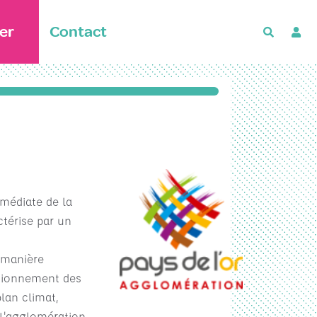
er
Contact
Recherch
mmédiate de la
ctérise par un
e manière
visionnement des
plan climat,
 L'agglomération