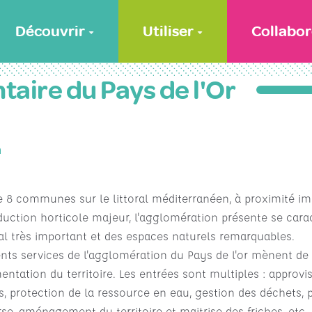
Découvrir
Utiliser
Collabor
taire du Pays de l'Or
n
e 8 communes sur le littoral méditerranéen, à proximité i
duction horticole majeur, l'agglomération présente se cara
ival très important et des espaces naturels remarquables.
férents services de l'agglomération du Pays de l'or mènent d
mentation du territoire. Les entrées sont multiples : appro
es, protection de la ressource en eau, gestion des déchets, 
rse, aménagement du territoire et maitrise des friches, etc.