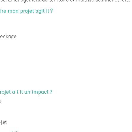
e mon projet agit il ?
Stockage
ojet a t il un impact ?
e
ojet