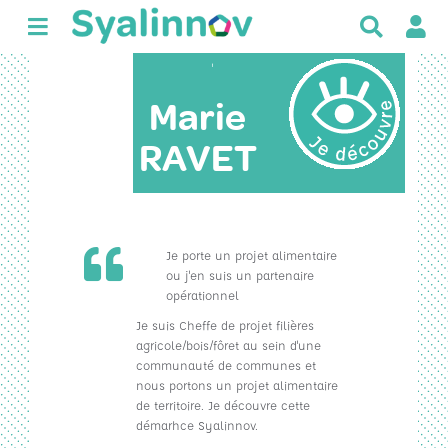
R
e
c
'
h
Marie
e
r
RAVET
c
h
e
r
Je porte un projet alimentaire
ou j'en suis un partenaire
opérationnel
Je suis Cheffe de projet filières
agricole/bois/fôret au sein d'une
communauté de communes et
nous portons un projet alimentaire
de territoire. Je découvre cette
démarhce Syalinnov.