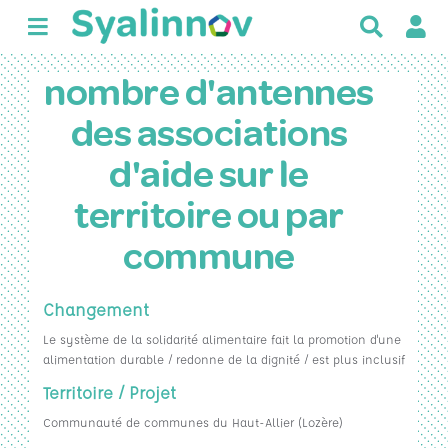
R
e
c
nombre d'antennes
h
e
des associations
r
c
d'aide sur le
h
e
territoire ou par
r
commune
Changement
Le système de la solidarité alimentaire fait la promotion d'une
alimentation durable / redonne de la dignité / est plus inclusif
Territoire / Projet
Communauté de communes du Haut-Allier (Lozère)