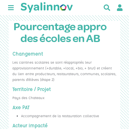
R
e
c
Pourcentage appro
h
e
des écoles en AB
r
c
h
Changement
e
Les cantines scolaires se sont réappropriés leur
r
approvisionnement (+durable, +local, +bio, + brut) et créent
du lien entre producteurs, restaurateurs, communes, scolaires,
parents d'élèves (étape 2)
Territoire / Projet
Pays des Chateaux
Axe PAT
Accompagnement de la restauration collective
Acteur impacté