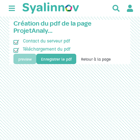
R
e
c
Création du pdf de la page
h
ProjetAnaly…
e
Contact du serveur pdf
r
c
Téléchargement du pdf
h
preview
Enregistrer le pdf
Retour à la page
e
r