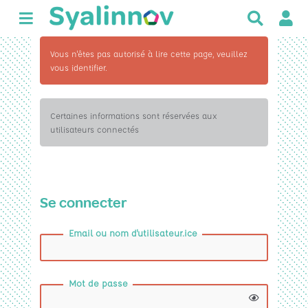
R
e
c
Vous n'êtes pas autorisé à lire cette page, veuillez
h
vous identifier.
e
r
c
Certaines informations sont réservées aux
h
utilisateurs connectés
e
r
Se connecter
Email ou nom d'utilisateur.ice
Mot de passe