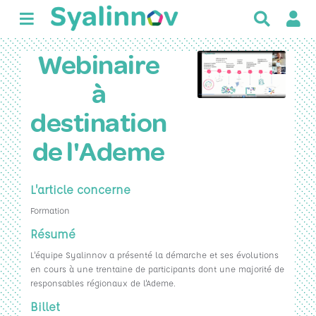
R
e
c
Webinaire
h
e
à
r
c
destination
h
e
de l'Ademe
r
L'article concerne
Formation
Résumé
L'équipe Syalinnov a présenté la démarche et ses évolutions
en cours à une trentaine de participants dont une majorité de
responsables régionaux de l'Ademe.
Billet