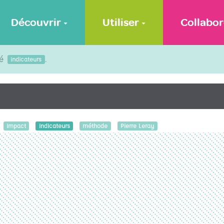
Découvrir
Utiliser
Collabor
lé
.
indicateurs
impact
indicateurs
méthode
Pierre Leray