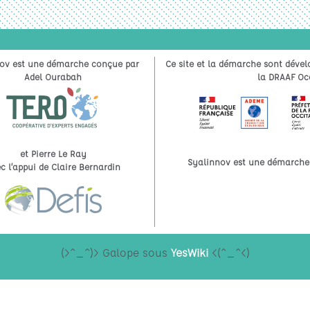
ov est une démarche conçue par
Ce site et la démarche sont dével
Adel Ourabah
la DRAAF Occ
et Pierre Le Ray
Syalinnov est une démarche à
c l’appui de Claire Bernardin
(>^_^)> Galope sous
YesWiki
<(^_^<)