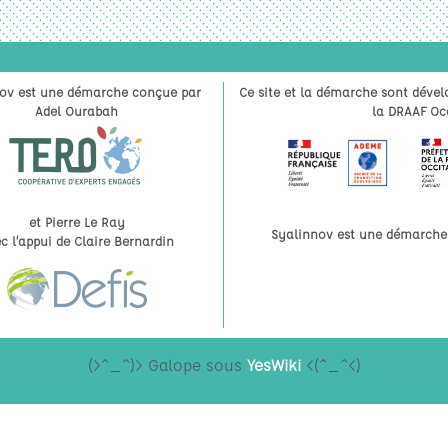
ov est une démarche conçue par
Ce site et la démarche sont dével
Adel Ourabah
la DRAAF Occ
et Pierre Le Ray
Syalinnov est une démarche à
c l’appui de Claire Bernardin
(>^_^)> Galope sous
YesWiki
<(^_^<)