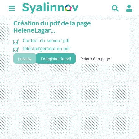
R
e
c
Création du pdf de la page
h
HeleneLagar…
e
Contact du serveur pdf
r
c
Téléchargement du pdf
h
preview
Enregistrer le pdf
Retour à la page
e
r