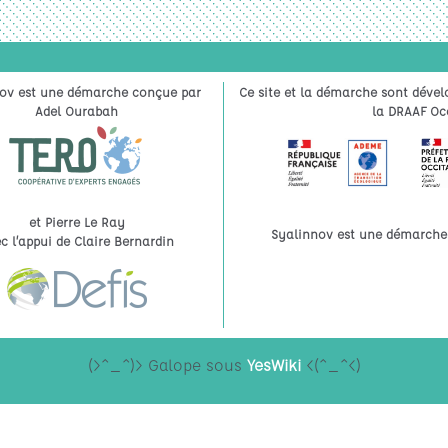
ov est une démarche conçue par
Ce site et la démarche sont dével
Adel Ourabah
la DRAAF Occ
et Pierre Le Ray
Syalinnov est une démarche à
c l’appui de Claire Bernardin
(>^_^)> Galope sous
YesWiki
<(^_^<)