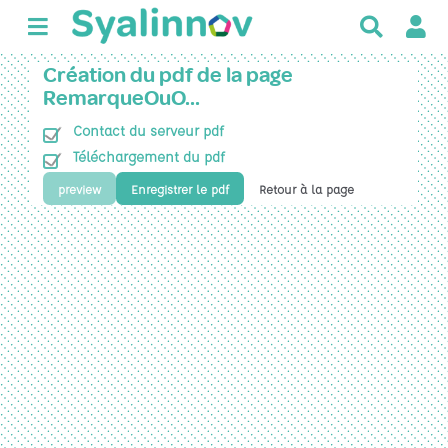
R
e
c
Création du pdf de la page
h
RemarqueOuO…
e
Contact du serveur pdf
r
c
Téléchargement du pdf
h
preview
Enregistrer le pdf
Retour à la page
e
r